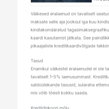
Väikesed eralaenud on tavaliselt seatu
maksate selle aja jooksul iga kuu kind
kindlaksmääratud tagasimaksegraafikut
kaardi kasutamist jätkata. See paindlik
pikaajaliste krediitkaardivõlgade tekkim
Tasud
Enamikul väikestel eralaenudel ei ole 
tavaliselt 1–5% laenusummast. Krediitk
saldoülekande tasusid, sularaha ettema
mis võib tõesti kokku saada.
Krediidiskoori mõju