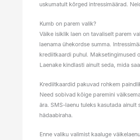
uskumatult kõrged intressimäärad. Neid
Kumb on parem valik?
Väike isiklik laen on tavaliselt parem va
laenama ühekordse summa. Intressimäär
krediitkaardi puhul. Maksetingimused on
Laenake kindlasti ainult seda, mida saa
Krediitkaardid pakuvad rohkem paindlik
Need sobivad kõige paremini väiksemat
ära. SMS-laenu tuleks kasutada ainult si
hädaabiraha.
Enne valiku valimist kaaluge väikelaenud