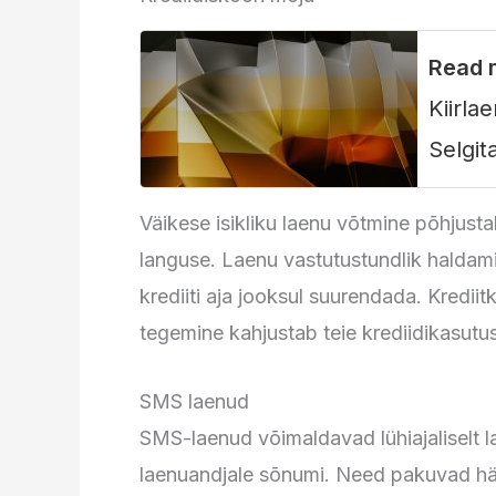
Read 
Kiirla
Selgit
Väikese isikliku laenu võtmine põhjustab
languse. Laenu vastutustundlik haldam
krediiti aja jooksul suurendada. Kredi
tegemine kahjustab teie krediidikasutu
SMS laenud
SMS-laenud võimaldavad lühiajaliselt 
laenuandjale sõnumi. Need pakuvad häda