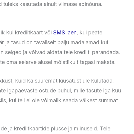
 tuleks kasutada ainult viimase abinõuna.
lik kui krediitkaart või
SMS laen
, kui peate
 ja tasud on tavaliselt palju madalamad kui
 selged ja võivad aidata teie krediiti parandada.
te oma eelarve alusel mõistlikult tagasi maksta.
kust, kuid ka suuremat kiusatust üle kulutada.
e igapäevaste ostude puhul, mille tasute iga kuu
is, kui teil ei ole võimalik saada väikest summat
e ja krediitkaartide plusse ja miinuseid. Teie