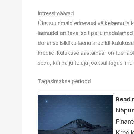
Intressimäärad
Üks suurimaid erinevusi väikelaenu ja kr
laenudel on tavaliselt palju madalamad 
dollarise isikliku laenu krediidi kuluku
krediidi kulukuse aastamäär on tõenäol
seda, kui palju te aja jooksul tagasi ma
Tagasimakse periood
Read 
Näpun
Finant
Kredii