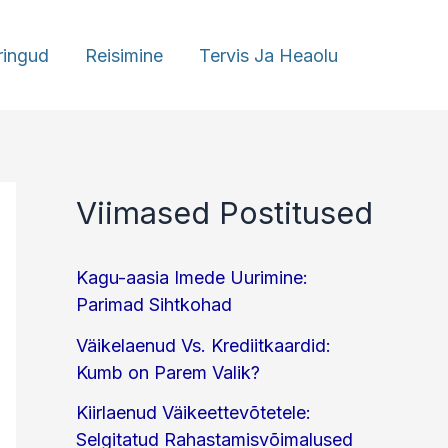
ringud
Reisimine
Tervis Ja Heaolu
Viimased Postitused
Kagu-aasia Imede Uurimine:
Parimad Sihtkohad
Väikelaenud Vs. Krediitkaardid:
Kumb on Parem Valik?
Kiirlaenud Väikeettevõtetele:
Selgitatud Rahastamisvõimalused