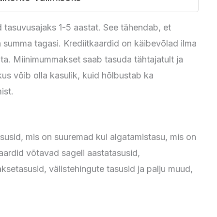
d tasuvusajaks 1-5 aastat. See tähendab, et
la summa tagasi. Krediitkaardid on käibevõlad ilma
a. Miinimummakset saab tasuda tähtajatult ja
kus võib olla kasulik, kuid hõlbustab ka
ist.
tasusid, mis on suuremad kui algatamistasu, mis on
aardid võtavad sageli aastatasusid,
ksetasusid, välistehingute tasusid ja palju muud,