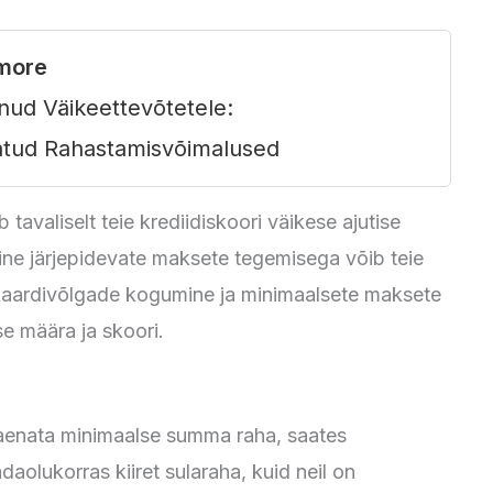
more
enud Väikeettevõtetele:
atud Rahastamisvõimalused
 tavaliselt teie krediidiskoori väikese ajutise
ine järjepidevate maksete tegemisega võib teie
itkaardivõlgade kogumine ja minimaalsete maksete
se määra ja skoori.
laenata minimaalse summa raha, saates
olukorras kiiret sularaha, kuid neil on