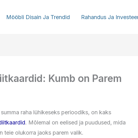
Mööbli Disain Ja Trendid
Rahandus Ja Investee
iitkaardid: Kumb on Parem
ike summa raha lühikeseks perioodiks, on kaks
diitkaardid
. Mõlemal on eelised ja puudused, mida
on teie olukorra jaoks parem valik.