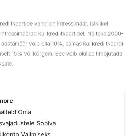
ediitkaartide vahel on intressimäär. Isiklikel
intressimäärad kui krediitkaartidel. Näiteks 2000-
se aastamäär võib olla 10%, samas kui krediitkaardi
iselt 15% või kõrgem. See võib oluliselt mõjutada
ksate.
more
äiteid Oma
svajadustele Sobiva
dikonto Valimiseks