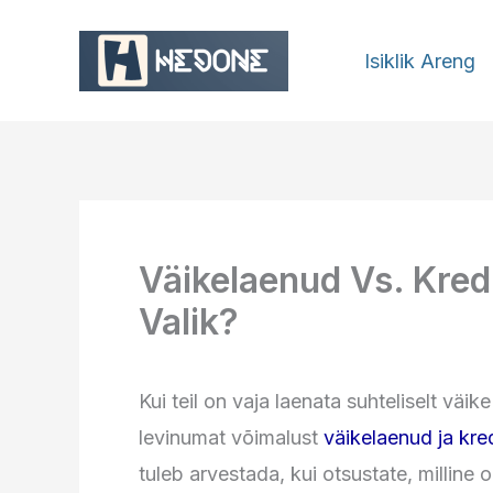
Skip
to
Isiklik Areng
content
Väikelaenud Vs. Kred
Valik?
Kui teil on vaja laenata suhteliselt vä
levinumat võimalust
väikelaenud ja kre
tuleb arvestada, kui otsustate, milline 